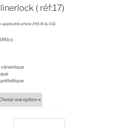
inerlock ( réf:17)
-applicable article 293-B du CGI
N690co
en céramique
ique
synthétique