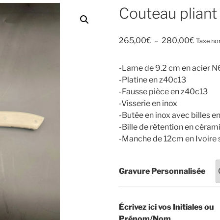
Couteau pliant l
265,00
€
–
280,00
€
Taxe non
-Lame de 9.2 cm en acier 
-Platine en z40c13
-Fausse pièce en z40c13
-Visserie en inox
-Butée en inox avec billes 
-Bille de rétention en céram
-Manche de 12cm en Ivoire 
Gravure Personnalisée
Écrivez ici vos Initiales ou
Prénom/Nom