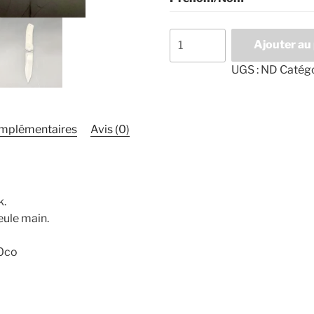
Ajouter au
UGS :
ND
Catégo
omplémentaires
Avis (0)
k.
eule main.
90co