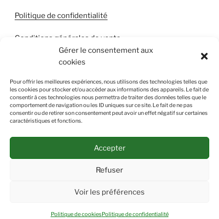
Politique de confidentialité
Conditions générales de vente
Gérer le consentement aux
cookies
RECHERCHER
Pour offrir les meilleures expériences, nous utilisons des technologies telles que
les cookies pour stocker et/ou accéder aux informations des appareils. Le fait de
consentir à ces technologies nous permettra de traiter des données telles que le
comportement de navigation ou les ID uniques sur ce site. Le fait de ne pas
consentir ou de retirer son consentement peut avoir un effet négatif sur certaines
caractéristiques et fonctions.
Accepter
Refuser
Voir les préférences
Politique de confidentialité
Fièrement propulsé par
WordPress
Politique de cookies
Politique de confidentialité